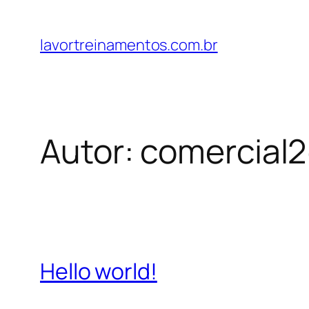
Pular
para
lavortreinamentos.com.br
o
conteúdo
Autor:
comercial2
Hello world!